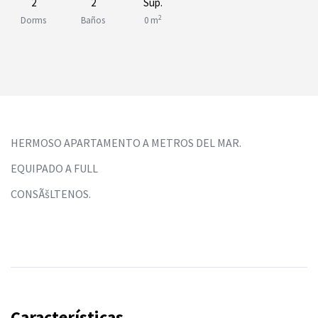
2
2
Sup.
2
Dorms
Baños
0 m
HERMOSO APARTAMENTO A METROS DEL MAR.
EQUIPADO A FULL
CONSÃšLTENOS.
Características