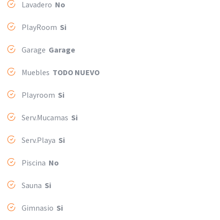
Lavadero
No
PlayRoom
Si
Garage
Garage
Muebles
TODO NUEVO
Playroom
Si
Serv.Mucamas
Si
Serv.Playa
Si
Piscina
No
Sauna
Si
Gimnasio
Si