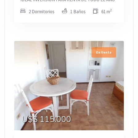
2
2 Dormitorios
1 Baños
61 m
En Venta
U$S 115.000