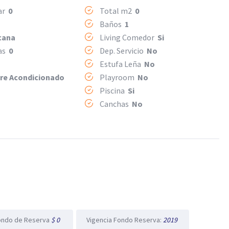
Mar
0
Total m2
0
1
Baños
1
cana
Living Comedor
Si
mas
0
Dep. Servicio
No
o
Estufa Leña
No
ire Acondicionado
Playroom
No
Piscina
Si
Canchas
No
ondo de Reserva
$ 0
Vigencia Fondo Reserva:
2019