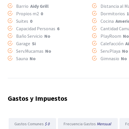
Barrio
Aidy Grill
Distancia al 
Propios m2
0
Dormitorios
Suites
0
Cocina
Ameri
Capacidad Personas
6
Cantidad Ca
Baño Servicio
No
PlayRoom
N
Garage
Si
Calefacción
A
Serv.Mucamas
No
Serv.Playa
No
Sauna
No
Gimnasio
No
Gastos y Impuestos
Gastos Comunes
$ 0
Frecuencia Gastos
Mensual
F